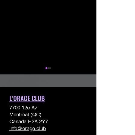
L’ORAGE CLUB
Images/Visuels
Temptation & Desir
7700 12e Av
Montréal (QC)
Canada H2A 2Y7
info@orage.club